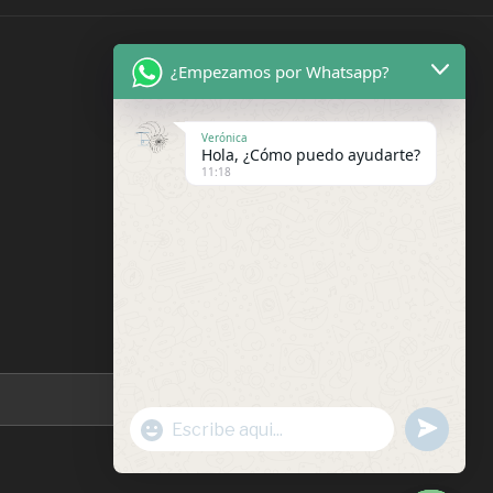
¿Empezamos por Whatsapp?
Verónica
Hola, ¿Cómo puedo ayudarte?
11:18
Buscar
undefin
"+chaty_settings.lang.emoji_picker+"
WhatsApp
Message